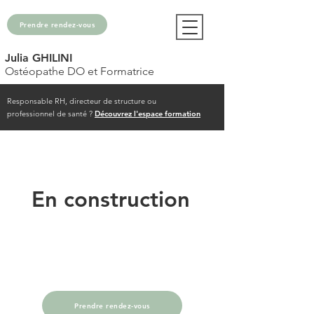
Prendre rendez-vous
Julia GHILINI
Ostéopathe DO et Formatrice
Responsable RH, directeur de structure ou
professionnel de santé ?
Découvrez l'espace formation
En construction
Prendre rendez-vous